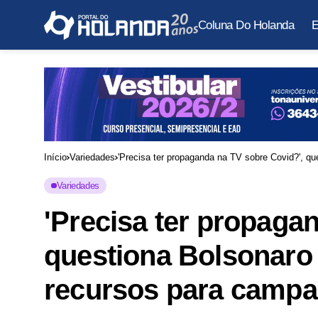
Coluna Do Holanda
E
Início
Variedades
'Precisa ter propaganda na TV sobre Covid?', q
Variedades
'Precisa ter propaga
questiona Bolsonaro
recursos para camp