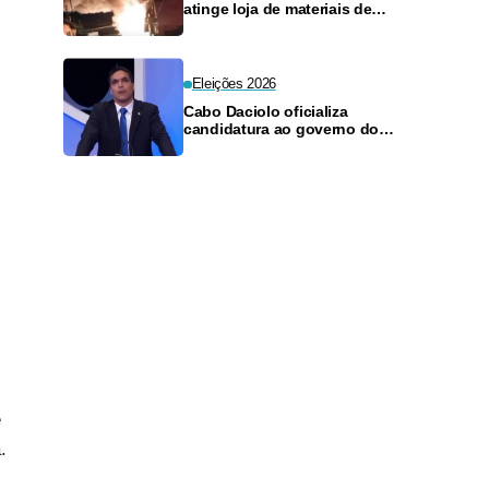
atinge loja de materiais de
construção no Monte das
Oliveiras
Eleições 2026
Cabo Daciolo oficializa
candidatura ao governo do
Amazonas pelo Mobiliza
e
.