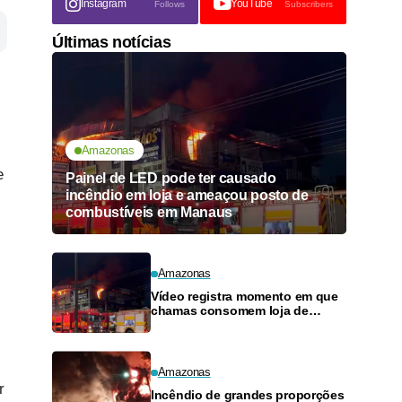
Instagram
YouTube
Follows
Subscribers
Últimas notícias
Amazonas
e
Painel de LED pode ter causado
incêndio em loja e ameaçou posto de
combustíveis em Manaus
Amazonas
Vídeo registra momento em que
chamas consomem loja de
materiais de construção no
Monte das Oliveiras
Amazonas
r
Incêndio de grandes proporções