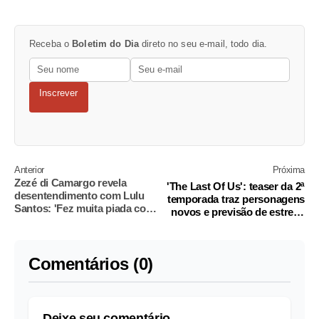
Receba o
Boletim do Dia
direto no seu e-mail, todo dia.
Inscrever
Anterior
Próxima
Zezé di Camargo revela
'The Last Of Us': teaser da 2ª
desentendimento com Lulu
temporada traz personagens
Santos: 'Fez muita piada com
novos e previsão de estreia;
o sertanejo'
veja
Comentários (0)
Deixe seu comentário