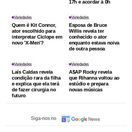
17h e acordar à 0h
Variedades
Variedades
Quem é Kit Connor,
Esposa de Bruce
ator escolhido para
Willis revela ter
interpretar Ciclope em
conhecido o ator
novo 'X-Men'?
enquanto estava noiva
de outra pessoa
Variedades
Variedades
Laís Caldas revela
A$AP Rocky revela
condição rara da filha
que Rihanna voltou ao
e explica que ela terá
estúdio e prepara
de fazer cirurgia no
novas músicas
futuro
Siga-nos no