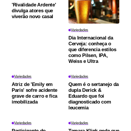
'Rivalidade Ardente'
divulga atores que
viverão novo casal
Variedades
Dia Internacional da
Cerveja: conheça o
que diferencia estilos
como Pilsen, IPA,
Weiss e Ultra
Variedades
Variedades
Atriz de 'Emily em
Quem é o sertanejo da
Paris' sofre acidente
dupla Derick &
grave de carro e fica
Eduardo que foi
imobilizada
diagnosticado com
leucemia
Variedades
Variedades
Participante do
Tamara Klink pede que