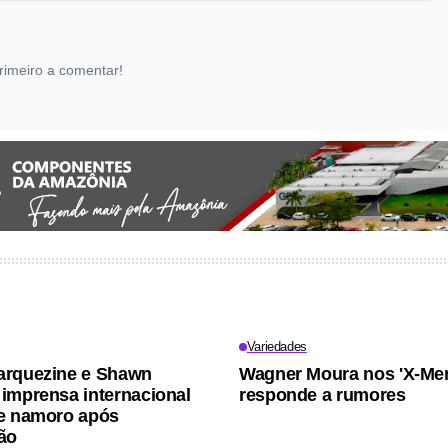
rimeiro a comentar!
Variedades
arquezine e Shawn
Wagner Moura nos 'X-Men
imprensa internacional
responde a rumores
e namoro após
ão