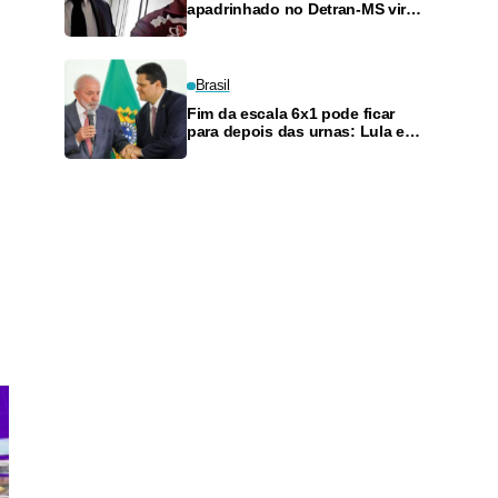
apadrinhado no Detran-MS vira
réu de novo — e é achado
fazendo frete
Brasil
Fim da escala 6x1 pode ficar
para depois das urnas: Lula e
Alcolumbre discutem adiamento
s