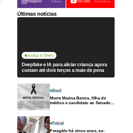
Instagram
YouTube
Follows
Subscribers
Últimas notícias
Justiça & Direito
Deepfake e IA para aliciar criança agora
custam até dois terços a mais de pena
Brasil
Morre Marina Barros, filha do
médico e candidato ao Senado
Antônio Barros
Policial
Foragido há cinco anos, ex-