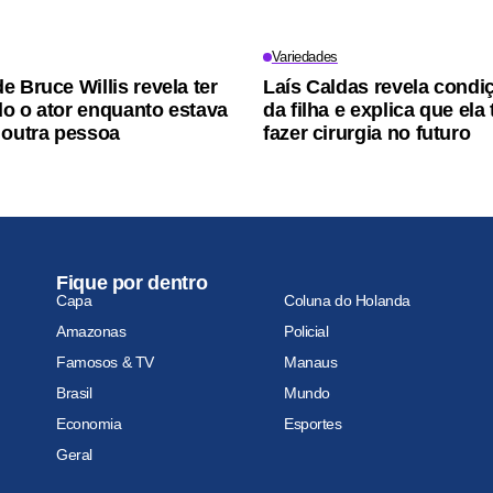
Variedades
e Bruce Willis revela ter
Laís Caldas revela condi
o o ator enquanto estava
da filha e explica que ela 
 outra pessoa
fazer cirurgia no futuro
Fique por dentro
Capa
Coluna do Holanda
Amazonas
Policial
Famosos & TV
Manaus
Brasil
Mundo
Economia
Esportes
Geral