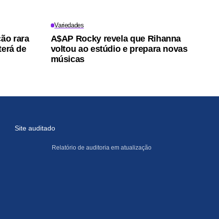
Variedades
ção rara
A$AP Rocky revela que Rihanna
terá de
voltou ao estúdio e prepara novas
músicas
Site auditado
Relatório de auditoria em atualização