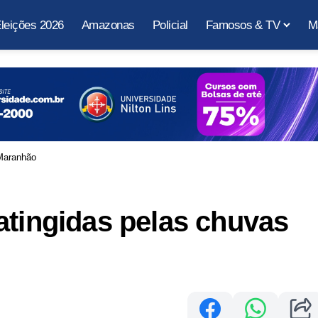
leições 2026
Amazonas
Policial
Famosos & TV
M
 Maranhão
atingidas pelas chuvas