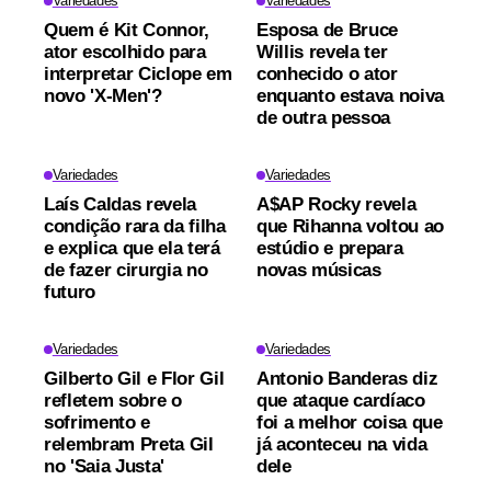
Variedades
Variedades
Quem é Kit Connor,
Esposa de Bruce
ator escolhido para
Willis revela ter
interpretar Ciclope em
conhecido o ator
novo 'X-Men'?
enquanto estava noiva
de outra pessoa
Variedades
Variedades
Laís Caldas revela
A$AP Rocky revela
condição rara da filha
que Rihanna voltou ao
e explica que ela terá
estúdio e prepara
de fazer cirurgia no
novas músicas
futuro
Variedades
Variedades
Gilberto Gil e Flor Gil
Antonio Banderas diz
refletem sobre o
que ataque cardíaco
sofrimento e
foi a melhor coisa que
relembram Preta Gil
já aconteceu na vida
no 'Saia Justa'
dele