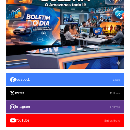
Facebook
Likes
Twitter
Follows
Instagram
Follows
YouTube
Subscribers