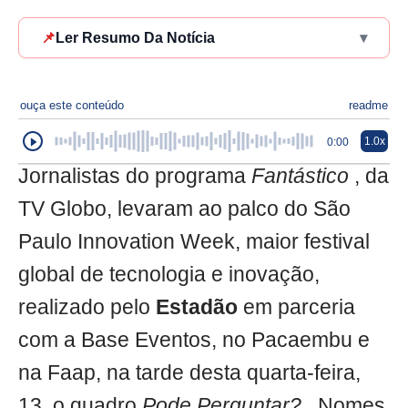
📌
Ler Resumo Da Notícia
▾
ouça este conteúdo
readme
1.0x
0:00
Jornalistas do programa
Fantástico
, da
TV Globo, levaram ao palco do São
Paulo Innovation Week, maior festival
global de tecnologia e inovação,
realizado pelo
Estadão
em parceria
com a Base Eventos, no Pacaembu e
na Faap, na tarde desta quarta-feira,
13, o quadro
Pode Perguntar?
. Nomes