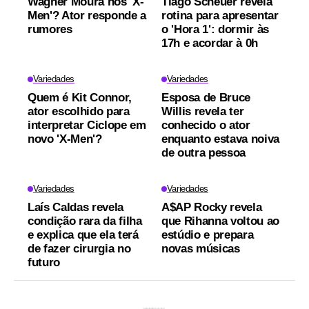
Wagner Moura nos 'X-
Tiago Scheuer revela
Men'? Ator responde a
rotina para apresentar
rumores
o 'Hora 1': dormir às
17h e acordar à 0h
Variedades
Variedades
Quem é Kit Connor,
Esposa de Bruce
ator escolhido para
Willis revela ter
interpretar Ciclope em
conhecido o ator
novo 'X-Men'?
enquanto estava noiva
de outra pessoa
Variedades
Variedades
Laís Caldas revela
A$AP Rocky revela
condição rara da filha
que Rihanna voltou ao
e explica que ela terá
estúdio e prepara
de fazer cirurgia no
novas músicas
futuro