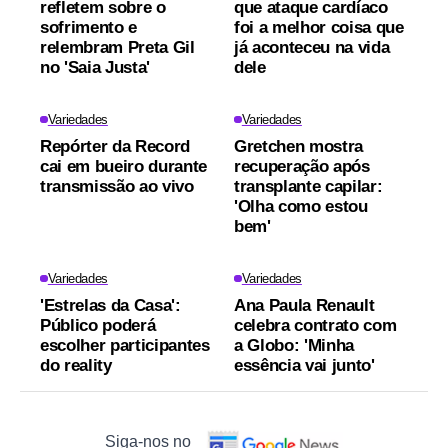
refletem sobre o
que ataque cardíaco
sofrimento e
foi a melhor coisa que
relembram Preta Gil
já aconteceu na vida
no 'Saia Justa'
dele
Variedades
Variedades
Repórter da Record
Gretchen mostra
cai em bueiro durante
recuperação após
transmissão ao vivo
transplante capilar:
'Olha como estou
bem'
Variedades
Variedades
'Estrelas da Casa':
Ana Paula Renault
Público poderá
celebra contrato com
escolher participantes
a Globo: 'Minha
do reality
essência vai junto'
Siga-nos no