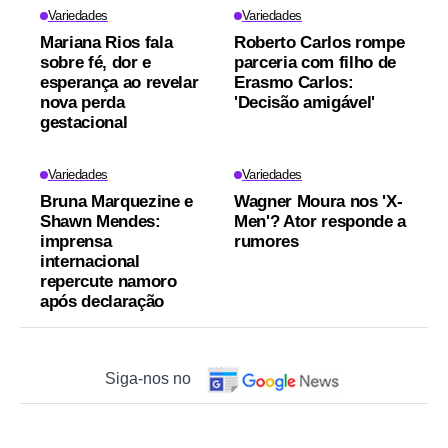
Variedades
Variedades
Mariana Rios fala
Roberto Carlos rompe
sobre fé, dor e
parceria com filho de
esperança ao revelar
Erasmo Carlos:
nova perda
'Decisão amigável'
gestacional
Variedades
Variedades
Bruna Marquezine e
Wagner Moura nos 'X-
Shawn Mendes:
Men'? Ator responde a
imprensa
rumores
internacional
repercute namoro
após declaração
Siga-nos no