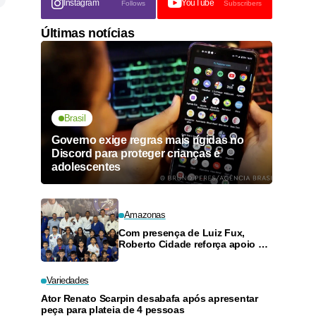
Instagram
YouTube
Follows
Subscribers
Últimas notícias
Brasil
Governo exige regras mais rígidas no
Discord para proteger crianças e
adolescentes
Amazonas
Com presença de Luiz Fux,
Roberto Cidade reforça apoio a
projeto social de jiu-jitsu no
Ouro Verde
Variedades
Ator Renato Scarpin desabafa após apresentar
peça para plateia de 4 pessoas