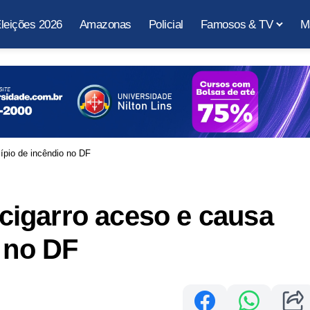
leições 2026
Amazonas
Policial
Famosos & TV
M
ípio de incêndio no DF
igarro aceso e causa
o no DF