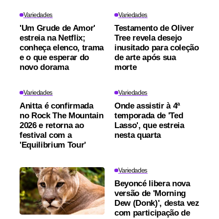
Variedades
Variedades
'Um Grude de Amor'
Testamento de Oliver
estreia na Netflix;
Tree revela desejo
conheça elenco, trama
inusitado para coleção
e o que esperar do
de arte após sua
novo dorama
morte
Variedades
Variedades
Anitta é confirmada
Onde assistir à 4ª
no Rock The Mountain
temporada de 'Ted
2026 e retorna ao
Lasso', que estreia
festival com a
nesta quarta
'Equilibrium Tour'
Variedades
Beyoncé libera nova
versão de 'Morning
Dew (Donk)', desta vez
com participação de