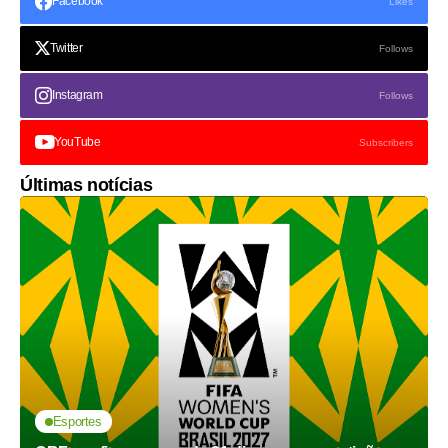
Facebook
Likes
Twitter
Follows
Instagram
Follows
YouTube
Subscribers
Últimas notícias
Esportes