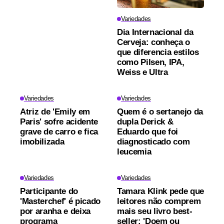
Variedades
Dia Internacional da
Cerveja: conheça o
que diferencia estilos
como Pilsen, IPA,
Weiss e Ultra
Variedades
Variedades
Atriz de 'Emily em
Quem é o sertanejo da
Paris' sofre acidente
dupla Derick &
grave de carro e fica
Eduardo que foi
imobilizada
diagnosticado com
leucemia
Variedades
Variedades
Participante do
Tamara Klink pede que
'Masterchef' é picado
leitores não comprem
por aranha e deixa
mais seu livro best-
programa
seller: 'Doem ou