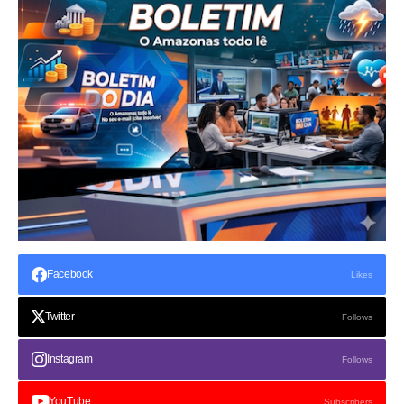
Facebook
Likes
Twitter
Follows
Instagram
Follows
YouTube
Subscribers