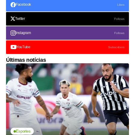
Facebook
Likes
Twitter
Follows
Instagram
Follows
YouTube
Subscribers
Últimas notícias
Esportes