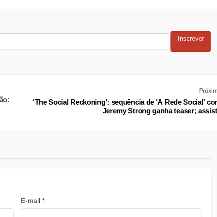
Inscrever
Próxi
ão:
'The Social Reckoning': sequência de 'A Rede Social' c
Jeremy Strong ganha teaser; assis
E-mail *