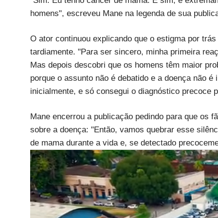
"Sim. Eu tenho câncer de mama. E sim, é extrema
homens", escreveu Mane na legenda de sua public
O ator continuou explicando que o estigma por trás
tardiamente. "Para ser sincero, minha primeira rea
Mas depois descobri que os homens têm maior pro
porque o assunto não é debatido e a doença não é 
inicialmente, e só consegui o diagnóstico precoce
Mane encerrou a publicação pedindo para que os 
sobre a doença: "Então, vamos quebrar esse silên
de mama durante a vida e, se detectado precocemen