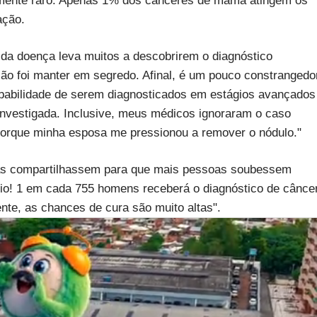
mente raro. Apenas 1% dos cânceres de mama atingem os
ação.
 da doença leva muitos a descobrirem o diagnóstico
ção foi manter em segredo. Afinal, é um pouco constrangedo
babilidade de serem diagnosticados em estágios avançados
investigada. Inclusive, meus médicos ignoraram o caso
 porque minha esposa me pressionou a remover o nódulo."
fãs compartilhassem para que mais pessoas soubessem
cio! 1 em cada 755 homens receberá o diagnóstico de cânce
te, as chances de cura são muito altas".