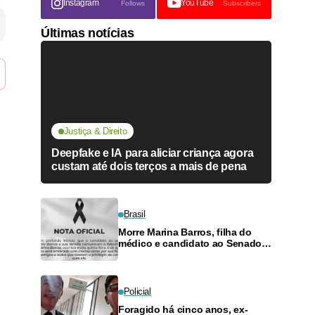
Instagram
YouTube
Follows
Subscribers
Últimas notícias
Justiça & Direito
Deepfake e IA para aliciar criança agora
custam até dois terços a mais de pena
Brasil
Morre Marina Barros, filha do
médico e candidato ao Senado
Antônio Barros
Policial
Foragido há cinco anos, ex-