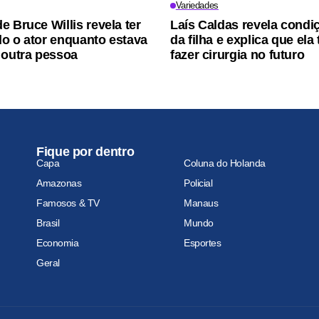
Variedades
e Bruce Willis revela ter
Laís Caldas revela condi
o o ator enquanto estava
da filha e explica que ela 
 outra pessoa
fazer cirurgia no futuro
Fique por dentro
Capa
Coluna do Holanda
Amazonas
Policial
Famosos & TV
Manaus
Brasil
Mundo
Economia
Esportes
Geral