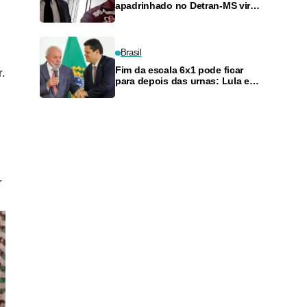
apadrinhado no Detran-MS vira
réu de novo — e é achado
fazendo frete
Brasil
Fim da escala 6x1 pode ficar
r.
para depois das urnas: Lula e
Alcolumbre discutem adiamento
r