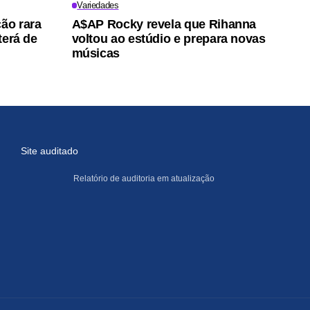
Variedades
ção rara
A$AP Rocky revela que Rihanna
terá de
voltou ao estúdio e prepara novas
músicas
Site auditado
Relatório de auditoria em atualização