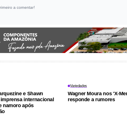
rimeiro a comentar!
Variedades
arquezine e Shawn
Wagner Moura nos 'X-Men
imprensa internacional
responde a rumores
e namoro após
ão