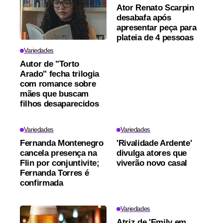
Ator Renato Scarpin
desabafa após
apresentar peça para
plateia de 4 pessoas
Variedades
Autor de "Torto
Arado" fecha trilogia
com romance sobre
mães que buscam
filhos desaparecidos
Variedades
Variedades
Fernanda Montenegro
'Rivalidade Ardente'
cancela presença na
divulga atores que
Flin por conjuntivite;
viverão novo casal
Fernanda Torres é
confirmada
Variedades
Atriz de 'Emily em