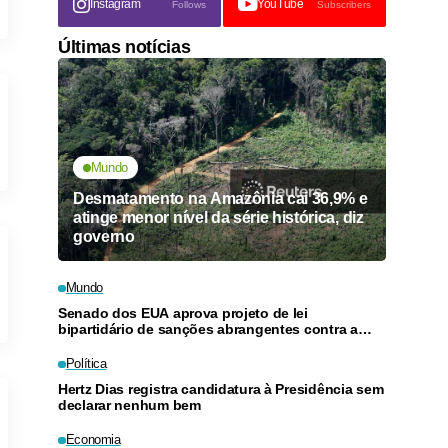
Instagram
YouTube
Follows
Subscribers
Últimas notícias
Mundo
Desmatamento na Amazônia cai 36,9% e
atinge menor nível da série histórica, diz
governo
Mundo
Senado dos EUA aprova projeto de lei
bipartidário de sanções abrangentes contra a
Rússia
Política
Hertz Dias registra candidatura à Presidência sem
declarar nenhum bem
Economia