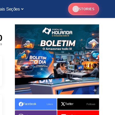
ais Seções
STORIES
0
as
Facebook
Twitter
Likes
Follows