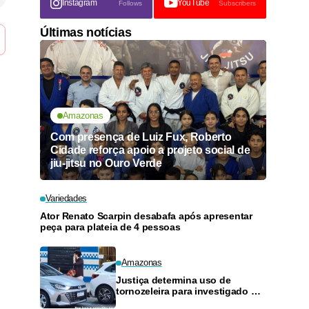
Instagram
YouTube
Follows
Subscribers
Últimas notícias
Amazonas
Com presença de Luiz Fux, Roberto
Cidade reforça apoio a projeto social de
jiu-jitsu no Ouro Verde
Variedades
Ator Renato Scarpin desabafa após apresentar
peça para plateia de 4 pessoas
Amazonas
Justiça determina uso de
tornozeleira para investigado por
perseguir estudante em Manaus