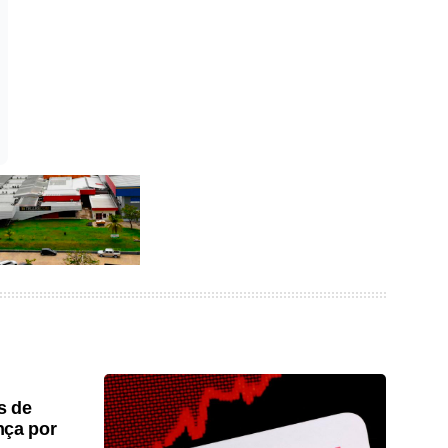
s de
nça por