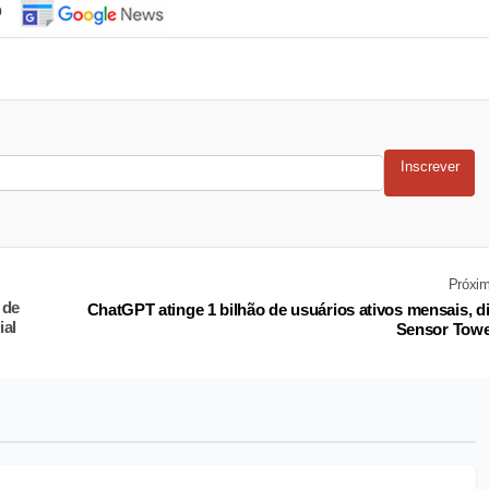
o
Inscrever
Próxi
 de
ChatGPT atinge 1 bilhão de usuários ativos mensais, d
ial
Sensor Tow