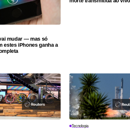
morte transmitida ao viv
 vai mudar — mas só
 estes iPhones ganha a
ompleta
Tecnologia