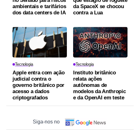
no Senado para riscos
que estágio de foguete
ambientais e tarifários
da SpaceX se chocou
dos data centers de IA
contra a Lua
Tecnologia
Tecnologia
Apple entra com ação
Instituto britânico
judicial contra o
relata ações
governo britânico por
autônomas de
acesso a dados
modelos da Anthropic
criptografados
e da OpenAI em teste
Siga-nos no