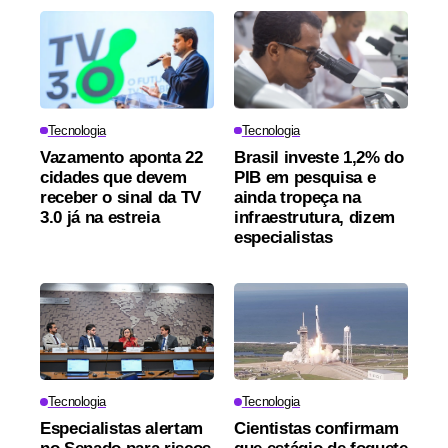
Tecnologia
Tecnologia
Vazamento aponta 22
Brasil investe 1,2% do
cidades que devem
PIB em pesquisa e
receber o sinal da TV
ainda tropeça na
3.0 já na estreia
infraestrutura, dizem
especialistas
Tecnologia
Tecnologia
Especialistas alertam
Cientistas confirmam