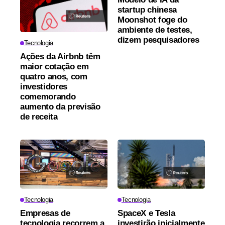
startup chinesa
Moonshot foge do
ambiente de testes,
dizem pesquisadores
Tecnologia
Ações da Airbnb têm
maior cotação em
quatro anos, com
investidores
comemorando
aumento da previsão
de receita
Tecnologia
Tecnologia
Empresas de
SpaceX e Tesla
tecnologia recorrem a
investirão inicialmente