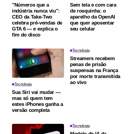
"Números que a
Sem tela e com cara
indústria nunca viu":
de rosquinha: o
CEO da Take-Two
aparelho da OpenAI
celebra pré-vendas de
que quer aposentar
GTA 6 — e explica o
seu celular
fim do disco
Tecnologia
Streamers recebem
penas de prisão
suspensas na França
por morte transmitida
ao vivo
Tecnologia
Sua Siri vai mudar —
mas só quem tem
estes iPhones ganha a
versão completa
Tecnologia
Modelo de IA da