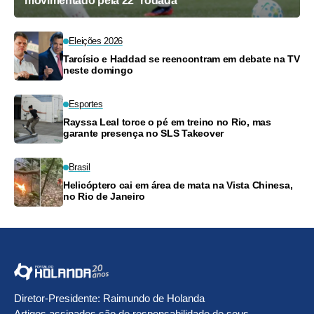
movimentado pela 22ª rodada
Eleições 2026
Tarcísio e Haddad se reencontram em debate na TV
neste domingo
Esportes
Rayssa Leal torce o pé em treino no Rio, mas
garante presença no SLS Takeover
Brasil
Helicóptero cai em área de mata na Vista Chinesa,
no Rio de Janeiro
Diretor-Presidente: Raimundo de Holanda
Artigos assinados são de responsabilidade de seus