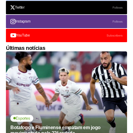
Twitter
Follows
Instagram
Follows
YouTube
Subscribers
Últimas notícias
Esportes
Botafogo e Fluminense empatam em jogo