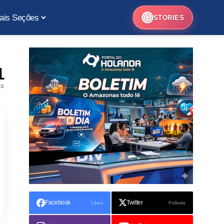
ais Seções
STORIES
1
as
Facebook
Twitter
Likes
Follows