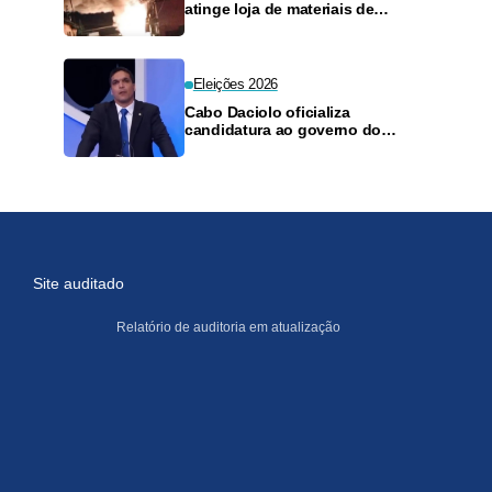
atinge loja de materiais de
construção no Monte das
Oliveiras
Eleições 2026
Cabo Daciolo oficializa
candidatura ao governo do
Amazonas pelo Mobiliza
Site auditado
Relatório de auditoria em atualização