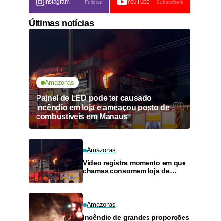
Instagram
YouTube
Follows
Subscribers
Últimas notícias
Amazonas
Painel de LED pode ter causado
incêndio em loja e ameaçou posto de
combustíveis em Manaus
Amazonas
Vídeo registra momento em que
chamas consomem loja de
materiais de construção no
Monte das Oliveiras
Amazonas
Incêndio de grandes proporções