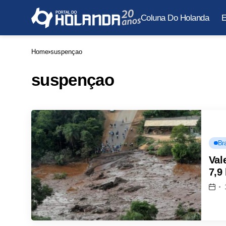
Coluna Do Holanda
E
Home
suspençao
suspençao
Bra
Val
7,9