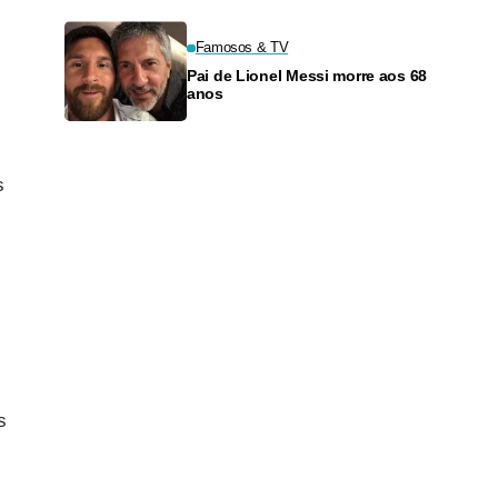
Famosos & TV
Pai de Lionel Messi morre aos 68
anos
s
s