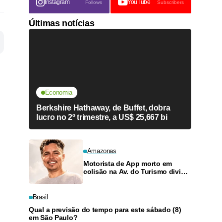
Instagram
YouTube
Follows
Subscribers
Últimas notícias
Economia
Berkshire Hathaway, de Buffet, dobra
lucro no 2º trimestre, a US$ 25,667 bi
Amazonas
Motorista de App morto em
colisão na Av. do Turismo dividia
rotina entre obras e transporte
para criar filhos
Brasil
Qual a previsão do tempo para este sábado (8)
em São Paulo?