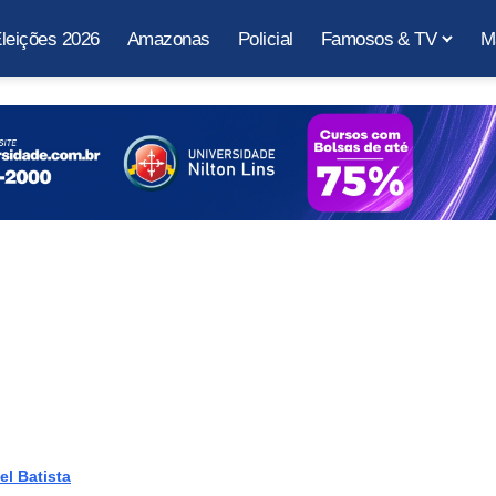
leições 2026
Amazonas
Policial
Famosos & TV
M
el Batista