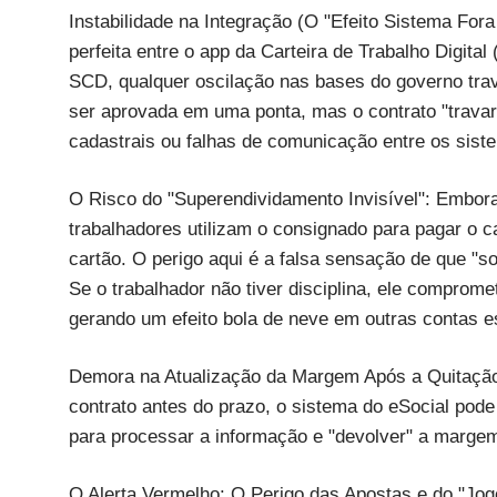
Instabilidade na Integração (O "Efeito Sistema For
perfeita entre o app da Carteira de Trabalho Digital 
SCD, qualquer oscilação nas bases do governo trav
ser aprovada em uma ponta, mas o contrato "travar"
cadastrais ou falhas de comunicação entre os sist
O Risco do "Superendividamento Invisível": Embora
trabalhadores utilizam o consignado para pagar o c
cartão. O perigo aqui é a falsa sensação de que "so
Se o trabalhador não tiver disciplina, ele comprom
gerando um efeito bola de neve em outras contas e
Demora na Atualização da Margem Após a Quitação: 
contrato antes do prazo, o sistema do eSocial pode
para processar a informação e "devolver" a margem
O Alerta Vermelho: O Perigo das Apostas e do "Jogo