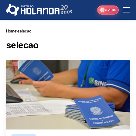
STORIES
Home
selecao
selecao