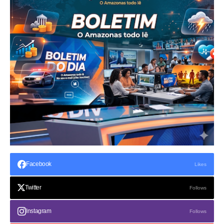
Facebook
Likes
Twitter
Follows
Instagram
Follows