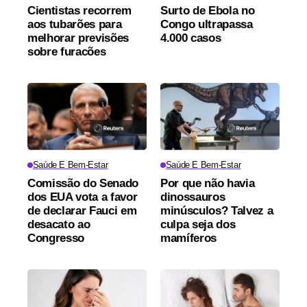
Cientistas recorrem
Surto de Ebola no
aos tubarões para
Congo ultrapassa
melhorar previsões
4.000 casos
sobre furacões
Saúde E Bem-Estar
Saúde E Bem-Estar
Comissão do Senado
Por que não havia
dos EUA vota a favor
dinossauros
de declarar Fauci em
minúsculos? Talvez a
desacato ao
culpa seja dos
Congresso
mamíferos