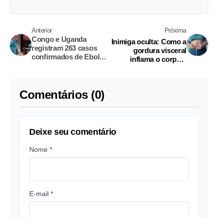
Anterior
Próxima
Congo e Uganda
Inimiga oculta: Como a
registram 263 casos
gordura visceral
confirmados de Ebola,
inflama o corpo e
com 43 mortes, diz
destrói a saúde
CDC da África
Comentários (0)
Deixe seu comentário
Nome *
E-mail *