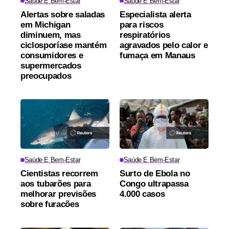
Saúde E Bem-Estar
Saúde E Bem-Estar
Alertas sobre saladas
Especialista alerta
em Michigan
para riscos
diminuem, mas
respiratórios
ciclosporíase mantém
agravados pelo calor e
consumidores e
fumaça em Manaus
supermercados
preocupados
Saúde E Bem-Estar
Saúde E Bem-Estar
Cientistas recorrem
Surto de Ebola no
aos tubarões para
Congo ultrapassa
melhorar previsões
4.000 casos
sobre furacões