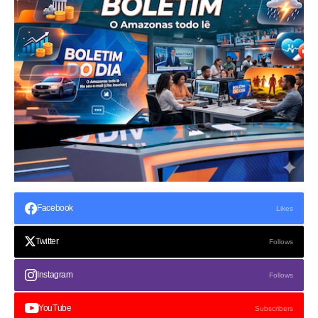
Facebook
Likes
Twitter
Follows
Instagram
Follows
YouTube
Subscribers