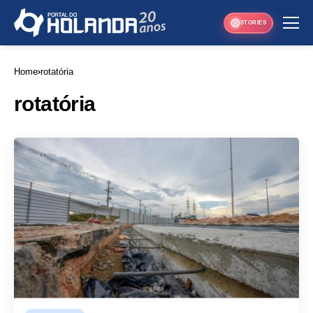
STORIES
Home
rotatória
rotatória