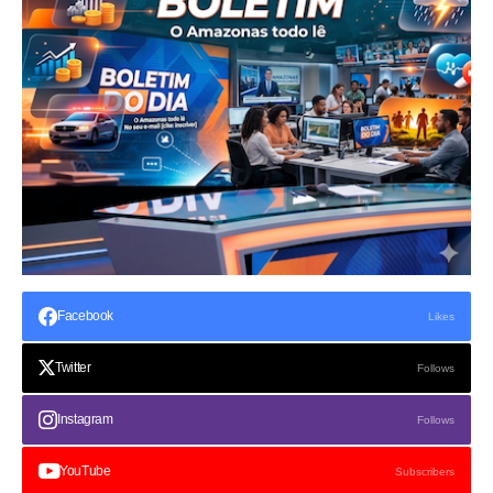
Facebook
Likes
Twitter
Follows
Instagram
Follows
YouTube
Subscribers