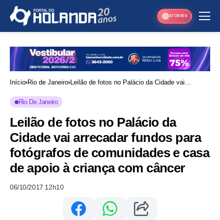
STORIES
Início
Rio de Janeiro
Leilão de fotos no Palácio da Cidade vai
arrecadar fundos para fotógrafos de
Rio De Janeiro
comunidades e casa de apoio à criança com
Leilão de fotos no Palácio da
câncer
Cidade vai arrecadar fundos para
fotógrafos de comunidades e casa
de apoio à criança com câncer
06/10/2017 12h10