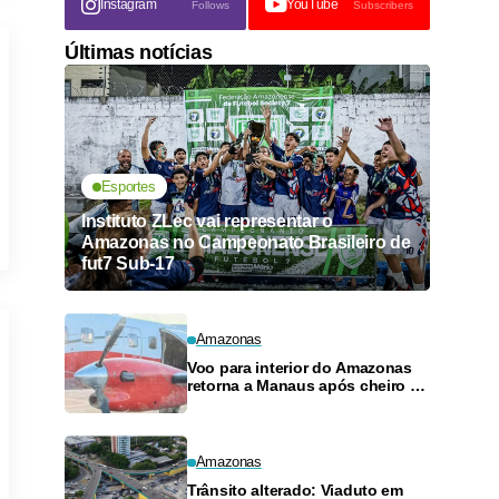
Instagram
YouTube
Follows
Subscribers
Últimas notícias
Esportes
Instituto ZLec vai representar o
Amazonas no Campeonato Brasileiro de
fut7 Sub-17
Amazonas
Voo para interior do Amazonas
retorna a Manaus após cheiro de
combustível e falhas
Amazonas
Trânsito alterado: Viaduto em