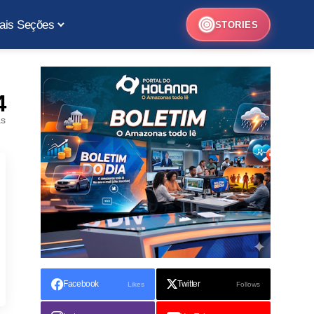
ais Seções
STORIES
4
as
Facebook
Twitter
Likes
Follows