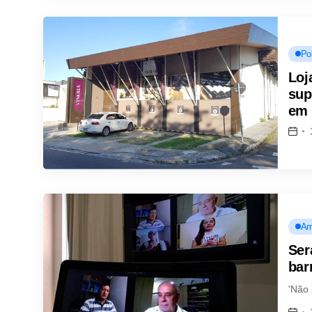
Pol
Loj
sup
em
Am
Ser
bar
'Não 