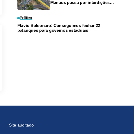
Manaus passa por interdições
neste domingo
Política
Flávio Bolsonaro: Conseguimos fechar 22
palanques para governos estaduais
Site auditado