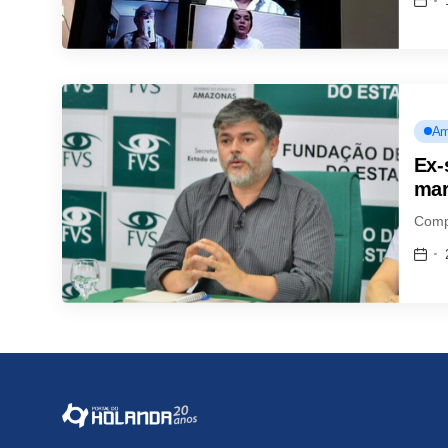
Am
Ex-
mar
Comp