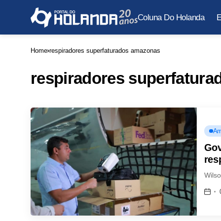
Coluna Do Holanda
E
Home
respiradores superfaturados amazonas
respiradores superfatur
Am
Gov
res
Wilso