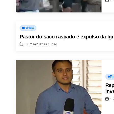
Bizarro
Pastor do saco raspado é expulso da Igr
07/09/2012 às 18h39
Fa
Rep
inv