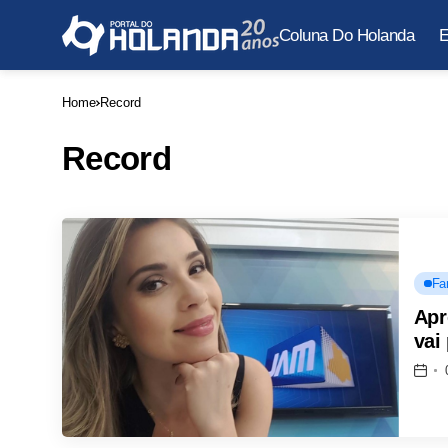
Coluna Do Holanda
E
Home
Record
Record
Fa
Apr
vai