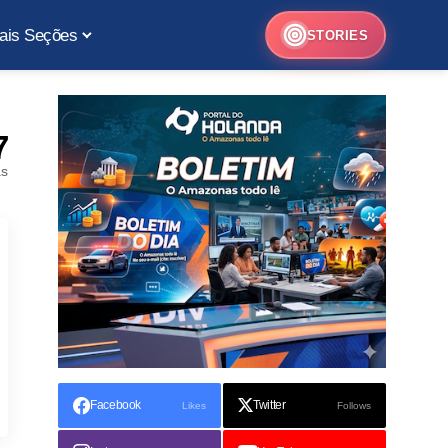
ais Seções
STORIES
7
as
Facebook
Twitter
Likes
Follows