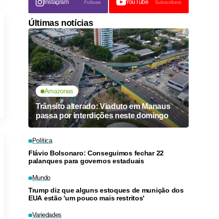
Instagram
YouTube
Follows
Subscribers
Últimas notícias
Amazonas
Trânsito alterado: Viaduto em Manaus
passa por interdições neste domingo
Política
Flávio Bolsonaro: Conseguimos fechar 22
palanques para governos estaduais
Mundo
Trump diz que alguns estoques de munição dos
EUA estão 'um pouco mais restritos'
Variedades