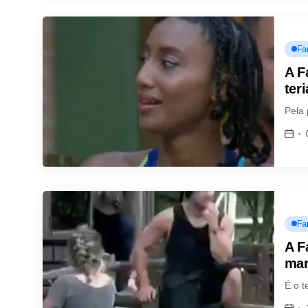
Fa
A F
ter
Pela
Fa
A F
man
É o t