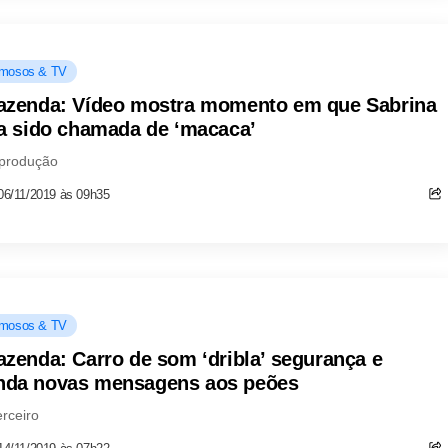
mosos & TV
azenda: Vídeo mostra momento em que Sabrina
ia sido chamada de ‘macaca’
 produção
06/11/2019 às 09h35
mosos & TV
azenda: Carro de som ‘dribla’ segurança e
da novas mensagens aos peões
erceiro