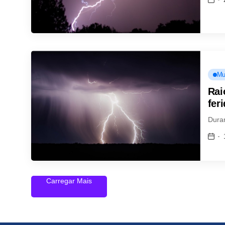
Mu
Rai
fer
Duran
Carregar Mais