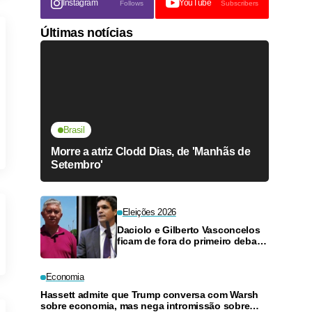
Instagram
YouTube
Follows
Subscribers
Últimas notícias
Brasil
Morre a atriz Clodd Dias, de 'Manhãs de
Setembro'
Eleições 2026
Daciolo e Gilberto Vasconcelos
ficam de fora do primeiro debate
ao vivo ao Governo do
Amazonas
Economia
Hassett admite que Trump conversa com Warsh
sobre economia, mas nega intromissão sobre