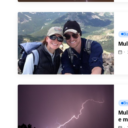
Biz
Mul
Bra
Mul
e m