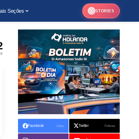
ais Seções
STORIES
2
as
Facebook
Twitter
Likes
Follows