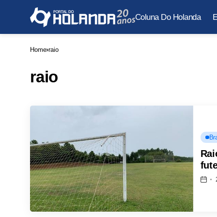
Coluna Do Holanda
E
Home
raio
raio
Bra
Rai
fut