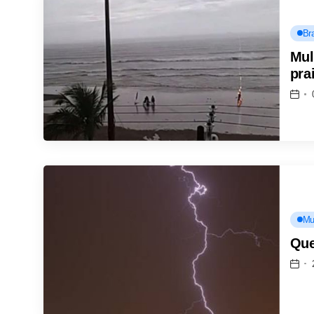
Bra
Mul
pra
Mu
Que