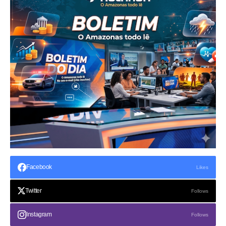
Facebook
Likes
Twitter
Follows
Instagram
Follows