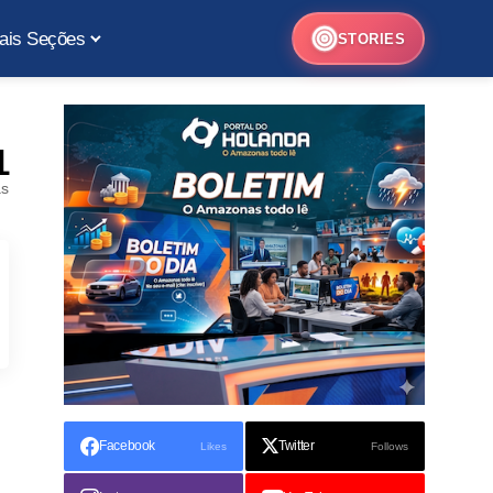
ais Seções
STORIES
1
as
Facebook
Twitter
Likes
Follows