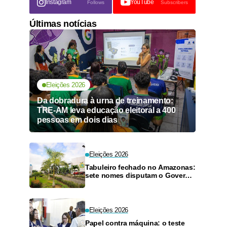
Instagram
YouTube
Follows
Subscribers
Últimas notícias
Eleições 2026
Da dobradura à urna de treinamento:
TRE-AM leva educação eleitoral a 400
pessoas em dois dias
Eleições 2026
Tabuleiro fechado no Amazonas:
sete nomes disputam o Governo
do Amazonas
Eleições 2026
Papel contra máquina: o teste