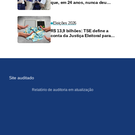
que, em 24 anos, nunca deu
resultado diferente na urna
eletrônica
Eleições 2026
R$ 13,9 bilhões: TSE define a
conta da Justiça Eleitoral para
2027 e manda ao Planejamento
Site auditado
Relatório de auditoria em atualização