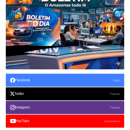
Facebook
Likes
Twitter
Follows
Instagram
Follows
YouTube
Subscribers