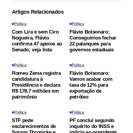
Artigos Relacionados
Política
Política
Com Lira e sem Ciro
Flávio Bolsonaro:
Nogueira, Flávio
Conseguimos fechar
confirma 47 apoios ao
22 palanques para
Senado; veja lista
governos estaduais
Política
Política
Romeu Zema registra
Flávio Bolsonaro:
candidatura à
Vamos acabar com
Presidência e declara
taxa de 12% para
R$ 178,7 milhões em
exportação de
patrimônio
petróleo
Política
Política
STF pede
PF conclui segundo
esclarecimentos de
inquérito do INSS e
Soraya Thronicke e
indicia ex-presidente