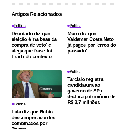
Artigos Relacionados
Política
Política
Deputado diz que
Moro diz que
eleição é 'na base da
Valdemar Costa Neto
compra de voto' e
já pagou por 'erros do
alega que frase foi
passado'
tirada do contexto
Política
Tarcísio registra
candidatura ao
governo de SP e
declara patrimônio de
R$ 2,7 milhões
Política
Lula diz que Rubio
descumpre acordos
combinados por