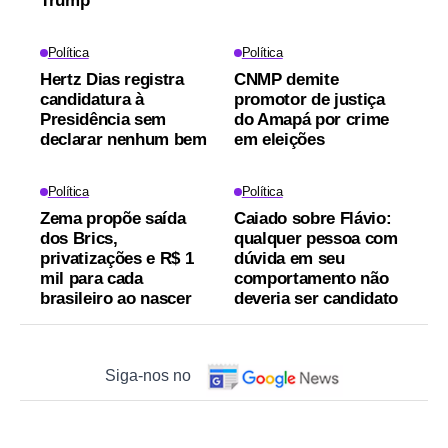
Trump
Política
Política
Hertz Dias registra
CNMP demite
candidatura à
promotor de justiça
Presidência sem
do Amapá por crime
declarar nenhum bem
em eleições
Política
Política
Zema propõe saída
Caiado sobre Flávio:
dos Brics,
qualquer pessoa com
privatizações e R$ 1
dúvida em seu
mil para cada
comportamento não
brasileiro ao nascer
deveria ser candidato
Siga-nos no