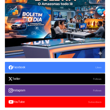
Facebook
Likes
Twitter
Follows
Instagram
Follows
YouTube
Subscribers