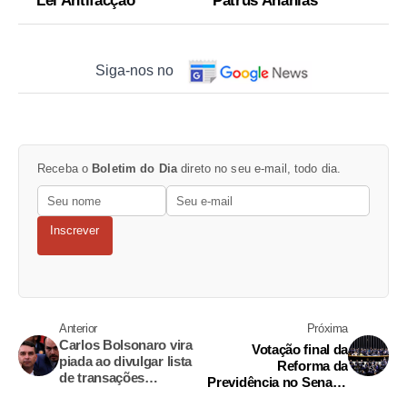
Lei Antifacção
Patrus Ananias
Siga-nos no
Receba o
Boletim do Dia
direto no seu e-mail, todo dia.
Inscrever
Anterior
Próxima
Carlos Bolsonaro vira
Votação final da
piada ao divulgar lista
Reforma da
de transações
Previdência no Senado
suspeitas que inclui
é adiada