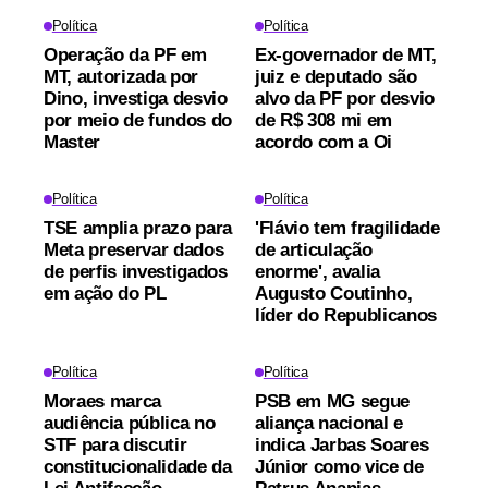
Política
Política
Operação da PF em
Ex-governador de MT,
MT, autorizada por
juiz e deputado são
Dino, investiga desvio
alvo da PF por desvio
por meio de fundos do
de R$ 308 mi em
Master
acordo com a Oi
Política
Política
TSE amplia prazo para
'Flávio tem fragilidade
Meta preservar dados
de articulação
de perfis investigados
enorme', avalia
em ação do PL
Augusto Coutinho,
líder do Republicanos
Política
Política
Moraes marca
PSB em MG segue
audiência pública no
aliança nacional e
STF para discutir
indica Jarbas Soares
constitucionalidade da
Júnior como vice de