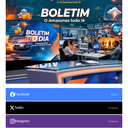
Facebook
Likes
Twitter
Follows
Instagram
Follows