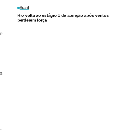
Brasil
Rio volta ao estágio 1 de atenção após ventos
perderem força
e
 a
-