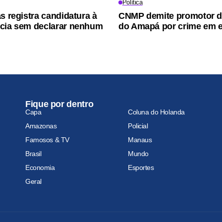
Política
s registra candidatura à
CNMP demite promotor de
cia sem declarar nenhum
do Amapá por crime em e
Fique por dentro
Capa
Coluna do Holanda
Amazonas
Policial
Famosos & TV
Manaus
Brasil
Mundo
Economia
Esportes
Geral