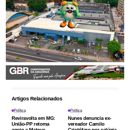
Artigos Relacionados
Política
Política
Reviravolta em MG:
Nunes denuncia ex-
União-PP retoma
vereador Camilo
apoio a Mateus
Cristófaro por calúnia