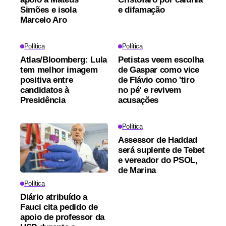
Simões e isola
e difamação
Marcelo Aro
Política
Política
Atlas/Bloomberg: Lula
Petistas veem escolha
tem melhor imagem
de Gaspar como vice
positiva entre
de Flávio como 'tiro
candidatos à
no pé' e revivem
Presidência
acusações
Política
Assessor de Haddad
será suplente de Tebet
e vereador do PSOL,
de Marina
Política
Diário atribuído a
Fauci cita pedido de
apoio de professor da