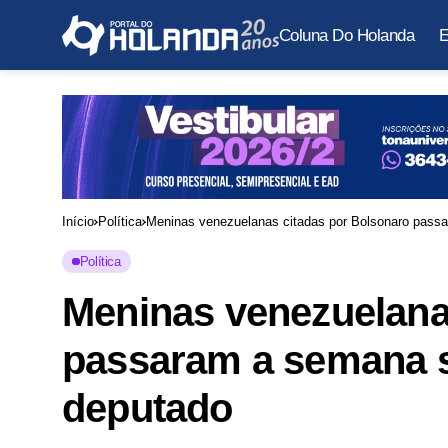
Coluna Do Holanda
E
Início
Política
Meninas venezuelanas citadas por Bolsonaro passa
Política
Meninas venezuelana
passaram a semana se
deputado