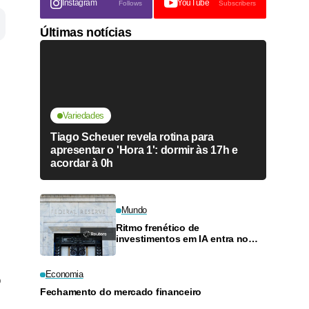
Instagram
YouTube
Follows
Subscribers
Últimas notícias
Variedades
Tiago Scheuer revela rotina para
apresentar o 'Hora 1': dormir às 17h e
acordar à 0h
Mundo
Ritmo frenético de
investimentos em IA entra no
radar de autoridades do Fed
Economia
o
Fechamento do mercado financeiro