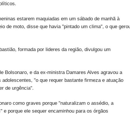
líticos.
as meninas estarem maquiadas em um sábado de manhã à
eio de moto, disse que havia "pintado um clima", o que gero
ebastião, formada por lideres da região, divulgou um
lle Bolsonaro, e da ex-ministra Damares Alves agravou a
s adolescentes, "o que requer bastante firmeza e atuação
er de urgência".
onaro como graves porque "naturalizam o assédio, a
s" e porque ele sequer encaminhou para os órgãos