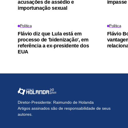
acusações de assédio e
impasse 
importunação sexual
Política
Política
Flávio diz que Lula está em
Flávio B
processo de 'bidenização', em
vantagem
referência a ex-presidente dos
relacio
EUA
Diretor-Presidente: Raimundo de Holanda
Artigos assinados são de responsabilidade de seus
autores.