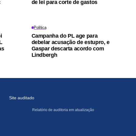
c
de lei para corte de gastos
Política
i
Campanha do PL age para
L
debelar acusação de estupro, e
as
Gaspar descarta acordo com
Lindbergh
Site auditado
Relatório de auditoria em atualização