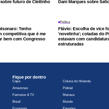
sobre futuro de Cleitinho
Dani Marques sobre Seli
Política
olsonaro: Tenho
Flávio: Escolha de vice fo
 competitiva que é me
'novelinha'; cotadas do P
nar bem com Congresso
estavam com candidatur
estruturadas
Fique por dentro
Capa
Coluna do Holanda
Amazonas
Policial
Famosos & TV
Manaus
Brasil
Mundo
Economia
Esportes