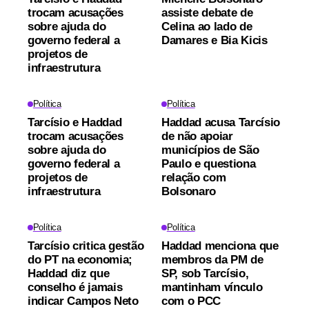
trocam acusações
assiste debate de
sobre ajuda do
Celina ao lado de
governo federal a
Damares e Bia Kicis
projetos de
infraestrutura
Política
Política
Tarcísio e Haddad
Haddad acusa Tarcísio
trocam acusações
de não apoiar
sobre ajuda do
municípios de São
governo federal a
Paulo e questiona
projetos de
relação com
infraestrutura
Bolsonaro
Política
Política
Tarcísio critica gestão
Haddad menciona que
do PT na economia;
membros da PM de
Haddad diz que
SP, sob Tarcísio,
conselho é jamais
mantinham vínculo
indicar Campos Neto
com o PCC