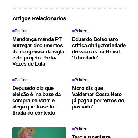
Artigos Relacionados
Política
Política
Mendonça manda PT
Eduardo Bolsonaro
entregar documentos
critica obrigatoriedade
do congresso da sigla
de vacinas no Brasil:
e do projeto Porta-
'Liberdade'
Vozes de Lula
Política
Política
Deputado diz que
Moro diz que
eleição é 'na base da
Valdemar Costa Neto
compra de voto' e
já pagou por 'erros do
alega que frase foi
passado'
tirada do contexto
Política
Tarcísio registra