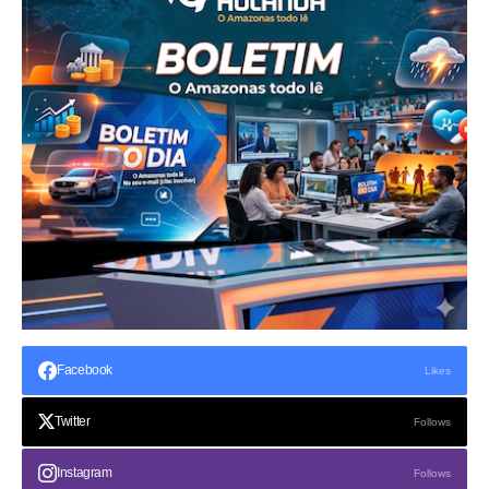
Facebook
Likes
Twitter
Follows
Instagram
Follows