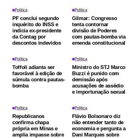
Política
Política
PF conclui segundo
Gilmar: Congresso
inquérito do INSS e
tenta contornar
indicia ex-presidente
divisão de Poderes
da Contag por
com pautas-bomba via
descontos indevidos
emenda constitucional
Política
Política
Toffoli adianta ser
Ministro do STJ Marco
favorável à edição de
Buzzi é punido com
súmula contra pautas-
demissão após
bomba
acusações de assédio
e importunação sexual
Política
Política
Republicanos
Flávio Bolsonaro diz
confirma chapa
não entender tanto de
própria em Minas e
economia e pergunta a
amplia impasse sobre
Dani Marques sobre