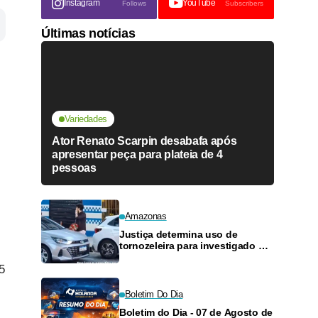
Instagram
YouTube
Follows
Subscribers
Últimas notícias
Variedades
Ator Renato Scarpin desabafa após
apresentar peça para plateia de 4
pessoas
Amazonas
Justiça determina uso de
tornozeleira para investigado por
perseguir estudante em Manaus
5
Boletim Do Dia
Boletim do Dia - 07 de Agosto de