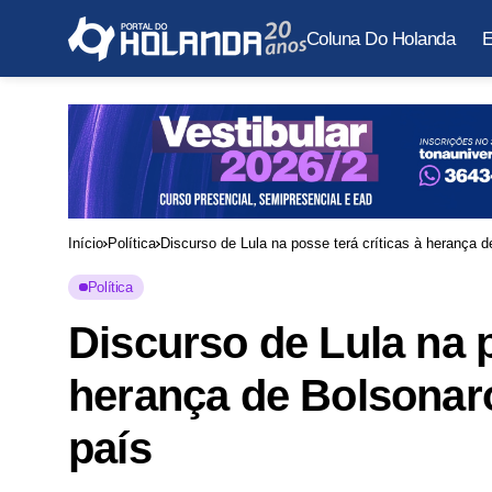
Coluna Do Holanda
E
Início
Política
Discurso de Lula na posse terá críticas à herança d
Política
Discurso de Lula na p
herança de Bolsonaro
país