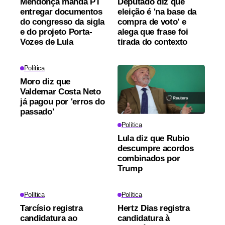
Mendonça manda PT
Deputado diz que
entregar documentos
eleição é 'na base da
do congresso da sigla
compra de voto' e
e do projeto Porta-
alega que frase foi
Vozes de Lula
tirada do contexto
Política
Moro diz que
Valdemar Costa Neto
já pagou por 'erros do
passado'
Política
Lula diz que Rubio
descumpre acordos
combinados por
Trump
Política
Política
Tarcísio registra
Hertz Dias registra
candidatura ao
candidatura à