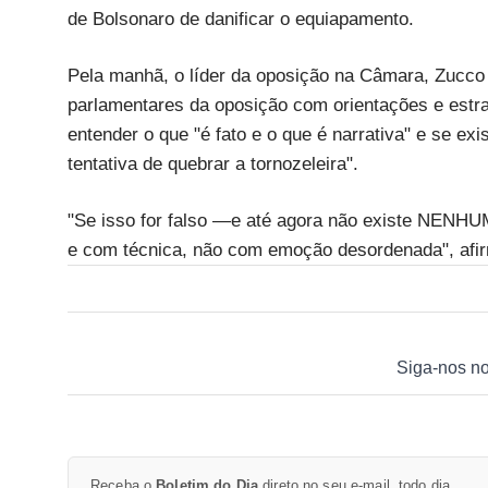
de Bolsonaro de danificar o equiapamento.
Pela manhã, o líder da oposição na Câmara, Zuc
parlamentares da oposição com orientações e estra
entender o que "é fato e o que é narrativa" e se exi
tentativa de quebrar a tornozeleira".
"Se isso for falso —e até agora não existe NENHU
e com técnica, não com emoção desordenada", afi
Siga-nos n
Receba o
Boletim do Dia
direto no seu e-mail, todo dia.