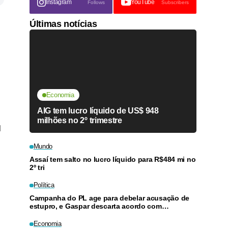
Instagram
YouTube
Follows
Subscribers
Últimas notícias
Economia
AIG tem lucro líquido de US$ 948
milhões no 2º trimestre
l
Mundo
Assaí tem salto no lucro líquido para R$484 mi no
2º tri
Política
Campanha do PL age para debelar acusação de
estupro, e Gaspar descarta acordo com
Lindbergh
Economia